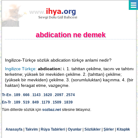
abdication ne demek
Ingilizce-Türkçe sözlük abdication türkçe anlami nedir?
Ingilizce Türkçe:
abdication:
i. 1. tahttan çekilme, tacını ve tahtını
terketme; yüksek bir mevkiden çekilme. 2. (tahttan) çekilme;
(yüksek bir mevkiden) çekilme. 3. (sorumluluktan) kaçınma. 4. (bir
haktan) feragat etme, vazgeçme.
Tr-En
.
189
.
666
.
1143
.
1620
.
2097
.
2574
En-Tr
.
189
.
519
.
849
.
1179
.
1509
.
1839
Tüm dillerde sözlük için
sozbaz.net
sitesine tıklayınız.
Anasayfa
|
Takvim
|
Rüya Tabirleri
|
Oyunlar
|
Sözlükler
|
Şiirler
|
Kitaplık