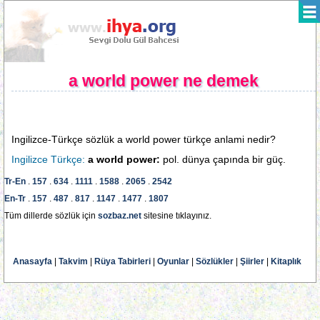
a world power ne demek
Ingilizce-Türkçe sözlük a world power türkçe anlami nedir?
Ingilizce Türkçe:
a world power:
pol. dünya çapında bir güç.
Tr-En
.
157
.
634
.
1111
.
1588
.
2065
.
2542
En-Tr
.
157
.
487
.
817
.
1147
.
1477
.
1807
Tüm dillerde sözlük için
sozbaz.net
sitesine tıklayınız.
Anasayfa
|
Takvim
|
Rüya Tabirleri
|
Oyunlar
|
Sözlükler
|
Şiirler
|
Kitaplık