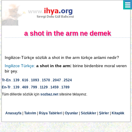
a shot in the arm ne demek
Ingilizce-Türkçe sözlük a shot in the arm türkçe anlami nedir?
Ingilizce Türkçe:
a shot in the arm:
birine birdenbire moral veren
bir şey.
Tr-En
.
139
.
616
.
1093
.
1570
.
2047
.
2524
En-Tr
.
139
.
469
.
799
.
1129
.
1459
.
1789
Tüm dillerde sözlük için
sozbaz.net
sitesine tıklayınız.
Anasayfa
|
Takvim
|
Rüya Tabirleri
|
Oyunlar
|
Sözlükler
|
Şiirler
|
Kitaplık