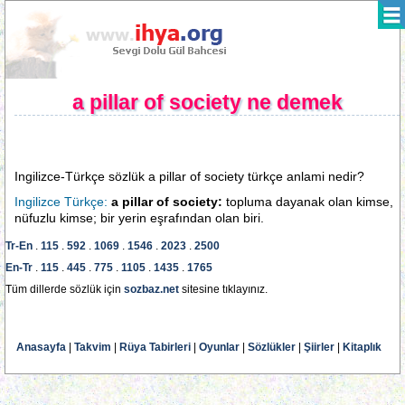
a pillar of society ne demek
Ingilizce-Türkçe sözlük a pillar of society türkçe anlami nedir?
Ingilizce Türkçe:
a pillar of society:
topluma dayanak olan kimse,
nüfuzlu kimse; bir yerin eşrafından olan biri.
Tr-En
.
115
.
592
.
1069
.
1546
.
2023
.
2500
En-Tr
.
115
.
445
.
775
.
1105
.
1435
.
1765
Tüm dillerde sözlük için
sozbaz.net
sitesine tıklayınız.
Anasayfa
|
Takvim
|
Rüya Tabirleri
|
Oyunlar
|
Sözlükler
|
Şiirler
|
Kitaplık