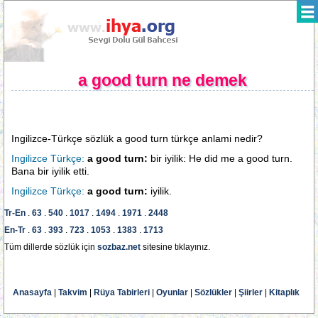
a good turn ne demek
Ingilizce-Türkçe sözlük a good turn türkçe anlami nedir?
Ingilizce Türkçe:
a good turn:
bir iyilik: He did me a good turn.
Bana bir iyilik etti.
Ingilizce Türkçe:
a good turn:
iyilik.
Tr-En
.
63
.
540
.
1017
.
1494
.
1971
.
2448
En-Tr
.
63
.
393
.
723
.
1053
.
1383
.
1713
Tüm dillerde sözlük için
sozbaz.net
sitesine tıklayınız.
Anasayfa
|
Takvim
|
Rüya Tabirleri
|
Oyunlar
|
Sözlükler
|
Şiirler
|
Kitaplık